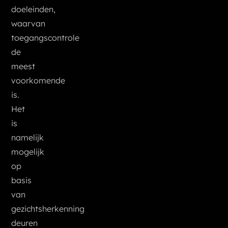
doeleinden,
waarvan
toegangscontrole
de
meest
voorkomende
is.
Het
is
namelijk
mogelijk
op
basis
van
gezichtsherkenning
deuren