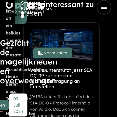
Auch interessant zu
Smarter
Skip to content
Es
Erkenntnisse.
Go to Home
ist
lesen
Demo anfragen
oft
ein
heikles
Thema:
Gezichtsherkenning:
der
de
Nachrichten
Einsatz
mogelijkheden
von
en
Gesichtserkennung.
Vaidio unterstützt jetzt SIA
DC-09 zur direkten
Heute
overwegingen
Alarmübertragung an
bietet
Leitstellen
diese
VAIBS unterstützt ab sofort das
Technologie
09
SIA-DC-09-Protokoll innerhalb
ten
Juli
unzählige
von Vaidio. Dadurch können
2024
Möglichkeiten
Alarmmeldungen aus der