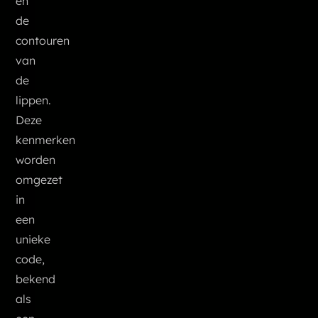
en
de
contouren
van
de
lippen.
Deze
kenmerken
worden
omgezet
in
een
unieke
code,
bekend
als