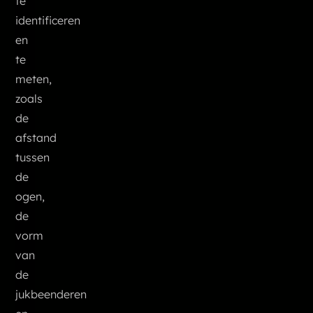
te
identificeren
en
te
meten,
zoals
de
afstand
tussen
de
ogen,
de
vorm
van
de
jukbeenderen