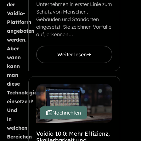
Unternehmen in erster Linie zum
der
Schutz von Menschen,
Vaidio-
Gebäuden und Standorten
Plattform
eingesetzt. Sie zeichnen Vorfälle
angeboten
auf, erkennen…
werden.
Aber
Weiter lesen
wann
kann
man
diese
Technologie
einsetzen?
Und
Nachrichten
in
welchen
Vaidio 10.0: Mehr Effizienz,
Bereichen
Skalierbarkeit und