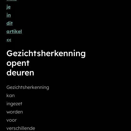
je
in
dit
art
ikel
<<
Gezichtsherkenning
opent
deuren
Gezichtsherkenning
kan
ingezet
worden
voor
verschillende