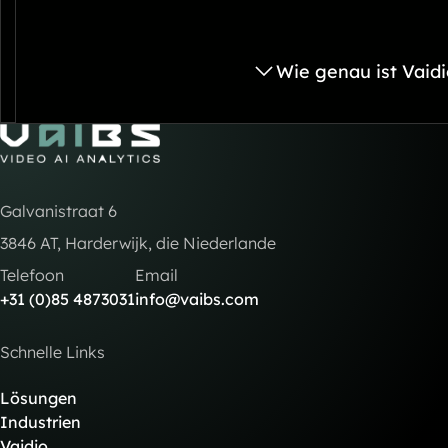
Wie genau ist Vaidi
Go to Home
Galvanistraat 6
3846 AT, Harderwijk, die Niederlande
Telefoon
Email
+31 (0)85 4873031
info@vaibs.com
Schnelle Links
Lösungen
Industrien
Vaidio