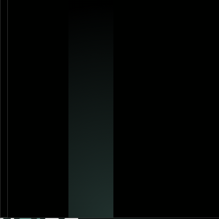
Stan
bie
die 
Ges
Kont
Bed
eine
sein