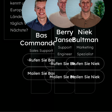
kennt uns ein großer Teil
dort handelt: Wir
Europas! In mehr als zehn
ten Ihren Kameras
Ländern nutzen unsere Kunden
Intelligenz,
täglich Vaidio. Sind Sie der
chwindigkeit und
Nächste?
Berry
Niek
Bas
rolle, um
Jansen
Bultman
Commandeur
rohungen immer
Support
Marketing
Sales Support
n Schritt voraus zu
Engineer
Spezialist
Rufen Sie Bas
.
Rufen Sie Berry
Rufen Sie Niek
Mailen Sie Bas
Mailen Sie Berry
Mailen Sie Niek
Weiter lesen