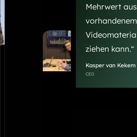
ligenter
Mehrwert aus
sehe
ologie.
Unse
vorhandenem
Vid
Videomateria
Vaid
her
ziehen kann.“
Kam
Kasper van Kekem
hina
CEO
nich
son
in d
Erke
sic
Kam
einz