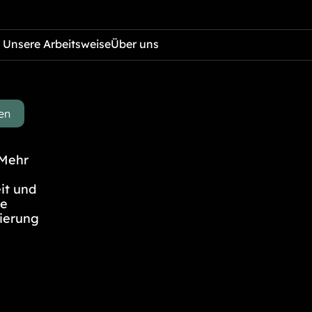
Unsere Arbeitsweise
Über uns
en
 Mehr
it und
re
zierung