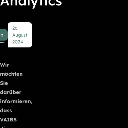
Analytics
26
en
August
2024
Wir
möchten
Sie
darüber
informieren,
dass
VAIBS