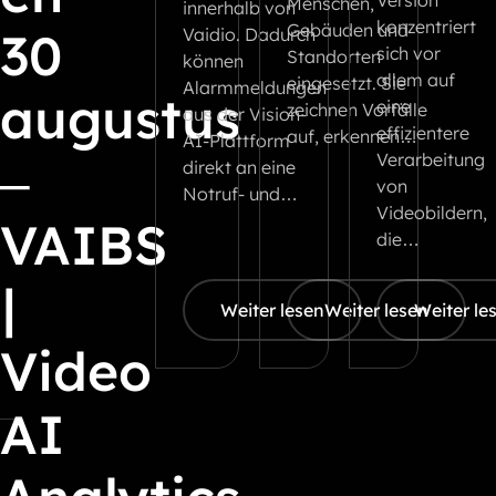
Version
Menschen,
innerhalb von
konzentriert
Gebäuden und
30
Vaidio. Dadurch
sich vor
Standorten
können
allem auf
eingesetzt. Sie
Alarmmeldungen
augustus
eine
zeichnen Vorfälle
aus der Vision-
effizientere
auf, erkennen…
AI-Plattform
–
Verarbeitung
direkt an eine
von
Notruf- und…
Videobildern,
VAIBS
die…
|
Weiter lesen
Weiter lesen
Weiter le
Video
AI