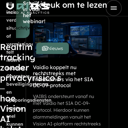
Ook leuk om te lezen
Schrijf je
Skip to content
Bij
in voor
Go to Home
incidenten,
het
verdachte
webinar!
Inschrijven
situaties
of
vermissingen
Realtime
Nieuws
telt
tracking
iedere
zonder
Vaidio koppelt nu
seconde.
rechtstreeks met
privacyrisico’s
Operators,
meldkamers via het SIA
beveiligingsteams
DC-09-protocol
–
en
hoe
VAIBS ondersteunt vanaf nu
opsporingsdiensten
met Vaidio het SIA DC-09-
Vision
moeten
protocol. Hierdoor kunnen
snel
AI
alarmmeldingen vanuit het
Vision AI-platform rechtstreeks
kunnen