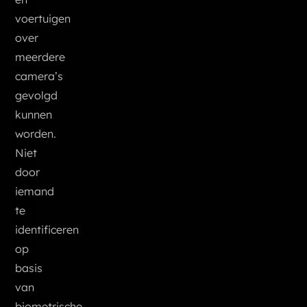
voertuigen
over
meerdere
camera’s
gevolgd
kunnen
worden.
Niet
door
iemand
te
identificeren
op
basis
van
biometrische