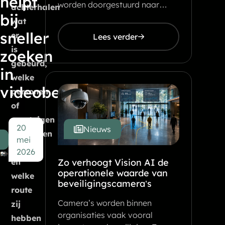
helpt
worden doorgestuurd naar…
achterhalen
bij
wat
sneller
er
Lees verder
is
zoeken
gebeurd,
in
welke
videobeelden
personen
of
voertuigen
20
Nieuws
betrokken
s
mei
zijn
2026
en
Zo verhoogt Vision AI de
operationele waarde van
welke
beveiligingscamera’s
route
Camera’s worden binnen
zij
organisaties vaak vooral
hebben