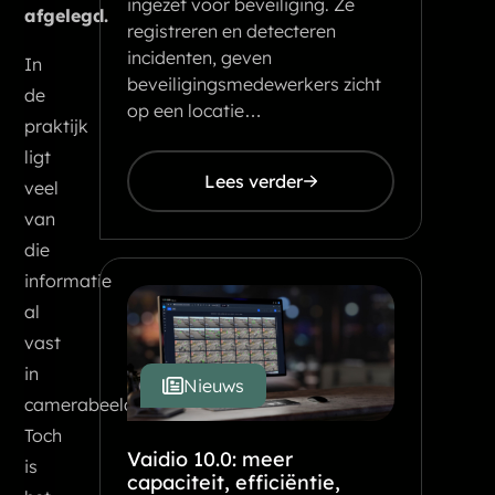
ingezet voor beveiliging. Ze
afgelegd.
registreren en detecteren
incidenten, geven
In
beveiligingsmedewerkers zicht
de
op een locatie…
praktijk
ligt
Lees verder
veel
van
die
informatie
al
vast
in
Nieuws
camerabeelden.
Toch
Vaidio 10.0: meer
is
capaciteit, efficiëntie,