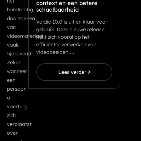
het
context en een betere
schaalbaarheid
handmatig
doorzoeken
Vaidio 10.0 is uit en klaar voor
van
gebruik. Deze nieuwe release
videomateriaal
richt zich vooral op het
efficiënter verwerken van
vaak
videobeelden,…
tijdrovend.
Zeker
wanneer
Lees verder
een
persoon
of
voertuig
zich
verplaatst
over