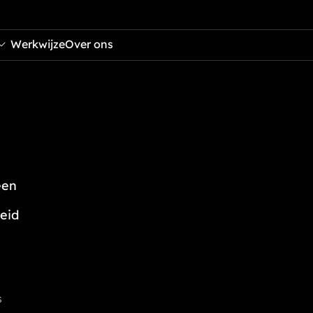
Werkwijze
Over ons
een
eid
l
s