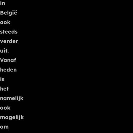
in
België
ook
steeds
verder
uit.
Vanaf
heden
is
het
namelijk
ook
mogelijk
om