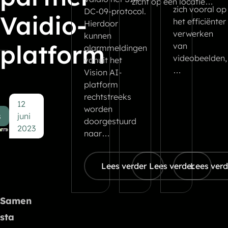
zicht op een locatie…
zich vooral op
DC-09-protocol.
Vaidio-
het efficiënter
Hierdoor
verwerken
kunnen
platform
van
alarmmeldingen
videobeelden,
vanuit het
…
Vision AI-
platform
rechtstreeks
12
worden
s
juni
doorgestuurd
2023
naar…
Lees verder
Lees verder
Lees verd
Samen
sta