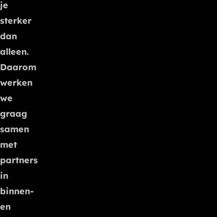
je
sterker
dan
alleen.
Daarom
werken
we
graag
samen
met
partners
in
binnen-
en