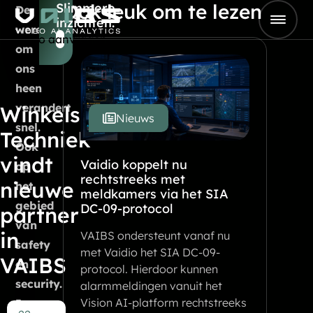
Ook leuk om te lezen
Slimmere
Skip to content
De
inzichten.
Go to Home
wereld
Demo aanvragen
om
ons
heen
verandert
Winkels
Nieuws
snel.
Techniek
Ook
vindt
Vaidio koppelt nu
op
rechtstreeks met
nieuwe
het
meldkamers via het SIA
gebied
DC-09-protocol
partner
van
in
VAIBS ondersteunt vanaf nu
safety
met Vaidio het SIA DC-09-
VAIBS
en
protocol. Hierdoor kunnen
security.
alarmmeldingen vanuit het
Vision AI-platform rechtstreeks
In