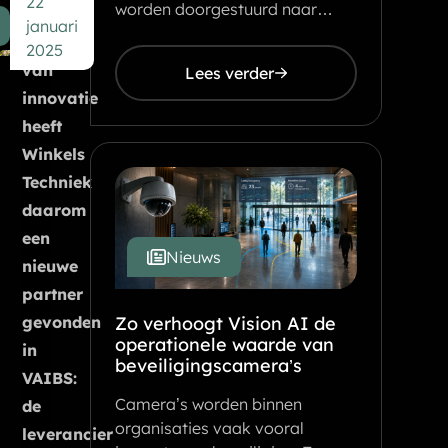
22
worden doorgestuurd naar…
het
januari
kader
2025
van
Lees verder
innovatie
heeft
Winkels
Techniek
daarom
een
Nieuws
nieuwe
partner
gevonden
Zo verhoogt Vision AI de
operationele waarde van
in
beveiligingscamera’s
VAIBS:
Camera’s worden binnen
de
organisaties vaak vooral
leverancier