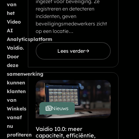
ingezet voor beveiliging. Ze
van
registreren en detecteren
het
incidenten, geven
Video
beveiligingsmedewerkers zicht
AI
op een locatie…
Analyticsplatform
Vaidio.
Lees verder
Door
deze
samenwerking
kunnen
klanten
van
Nieuws
Winkels
vanaf
nu
Vaidio 10.0: meer
profiteren
capaciteit, efficiëntie,