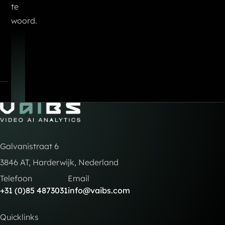
te
woord.
Go to Home
Galvanistraat 6
3846 AT, Harderwijk, Nederland
Telefoon
Email
+31 (0)85 4873031
info@vaibs.com
Quicklinks