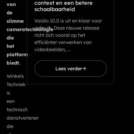
context en een betere
van
schaalbaarheid
de
Vaidio 10.0 is uit en klaar voor
slimme
gebruik. Deze nieuwe release
cameratechnologie
richt zich vooral op het
die
efficiënter verwerken van
het
videobeelden,…
platform
biedt.
Lees verder
Winkels
Techniek
is
een
technisch
dienstverlener
die