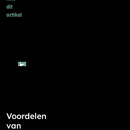
dit
artikel
.
Voordelen
van