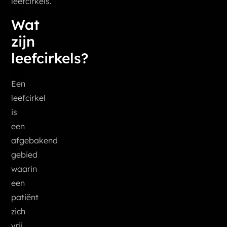
leefcirkels.
Wat
zijn
leefcirkels?
Een
leefcirkel
is
een
afgebakend
gebied
waarin
een
patiënt
zich
vrij