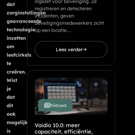
ingezet voor beveiliging. Ze
dat
registreren en detecteren
zorginstellingen
incidenten, geven
geavanceerde
beveiligingsmedewerkers zicht
technologie
op een locatie…
inzetten
om
Lees verder
leefcirkels
te
creëren.
Wist
je
dat
Nieuws
dit
ook
mogelijk
Vaidio 10.0: meer
is
capaciteit, efficiëntie,