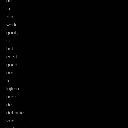
dit
in
zijn
werk
gaat,
is
het
eerst
goed
om
te
kijken
naar
de
definitie
van