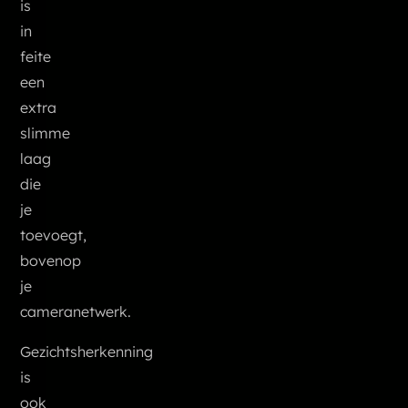
is
in
feite
een
extra
slimme
laag
die
je
toevoegt,
bovenop
je
cameranetwerk.
Gezichtsherkenning
is
ook