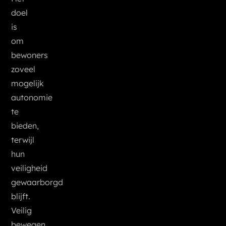
doel
is
om
bewoners
zoveel
mogelijk
autonomie
te
bieden,
terwijl
hun
veiligheid
gewaarborgd
blijft.
Veilig
bewegen