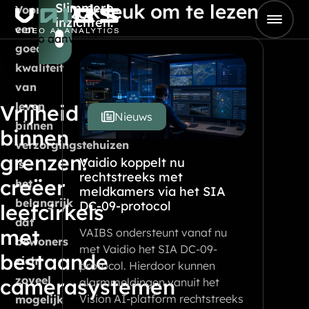
Ook leuk om te lezen
Slimmere
Skip to content
Voor
inzichten.
Go to Home
een
Demo aanvragen
goede
kwaliteit
van
leven
Vrijheid
Nieuws
binnen
binnen
verzorgingstehuizen
grenzen:
Vaidio koppelt nu
is
rechtstreeks met
creëer
het
meldkamers via het SIA
belangrijk
DC-09-protocol
leefcirkels
dat
met
VAIBS ondersteunt vanaf nu
bewoners
met Vaidio het SIA DC-09-
bestaande
zich
protocol. Hierdoor kunnen
zoveel
camerasystemen
alarmmeldingen vanuit het
Vision AI-platform rechtstreeks
mogelijk