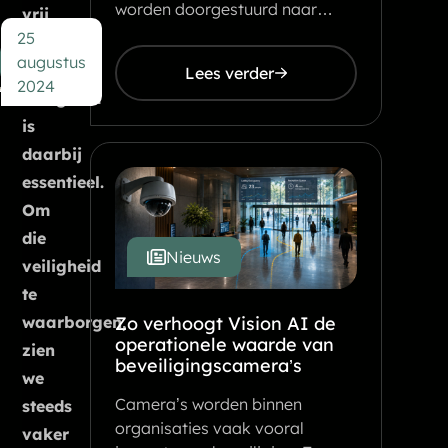
worden doorgestuurd naar…
vrij
25
kunnen
augustus
bewegen.
Lees verder
2024
Veiligheid
is
daarbij
essentieel.
Om
die
Nieuws
veiligheid
te
waarborgen,
Zo verhoogt Vision AI de
operationele waarde van
zien
beveiligingscamera’s
we
Camera’s worden binnen
steeds
organisaties vaak vooral
vaker