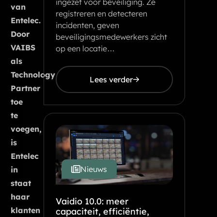
ingezet voor beveiliging. Ze
van
registreren en detecteren
Entelec.
incidenten, geven
Door
beveiligingsmedewerkers zicht
VAIBS
op een locatie…
als
Technology
Lees verder
Partner
toe
te
voegen,
is
Entelec
Nieuws
in
staat
haar
Vaidio 10.0: meer
klanten
capaciteit, efficiëntie,