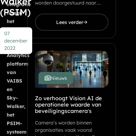
Walker
worden doorgestuurd naar…
integratie
(PSIM)
tussen
het
Lees verder
Vaidio
07
Video
december
AI
2022
Analytics
platform
van
Nieuws
VAIBS
en
Sky-
Zo verhoogt Vision AI de
operationele waarde van
Walker,
beveiligingscamera’s
het
Camera’s worden binnen
PSIM-
organisaties vaak vooral
systeem