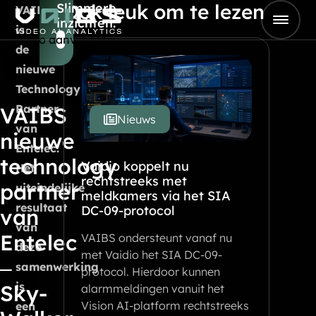
Ook leuk om te lezen
Slimmere
Skip to content
VAIBS
inzichten.
Go to Home
is
Demo aanvragen
de
nieuwe
Technology
Partner
VAIBS
Nieuws
van
nieuwe
Entelec.
technology
Vaidio koppelt nu
Het
rechtstreeks met
partner
uiteindelijke
meldkamers via het SIA
resultaat
DC-09-protocol
van
van
Entelec
VAIBS ondersteunt vanaf nu
deze
met Vaidio het SIA DC-09-
–
samenwerking
protocol. Hierdoor kunnen
is
Sky-
alarmmeldingen vanuit het
Vision AI-platform rechtstreeks
een