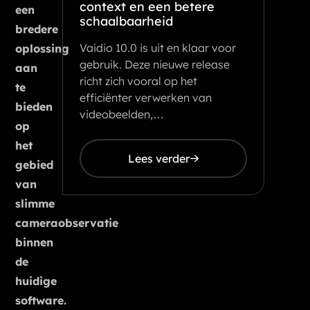
context en een betere
een
schaalbaarheid
bredere
Vaidio 10.0 is uit en klaar voor
oplossing
gebruik. Deze nieuwe release
aan
richt zich vooral op het
te
efficiënter verwerken van
bieden
videobeelden,…
op
het
Lees verder
gebied
van
slimme
cameraobservatie
binnen
de
huidige
software.