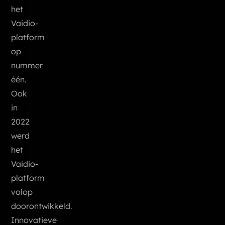
het
Vaidio-
platform
op
nummer
één.
Ook
in
2022
werd
het
Vaidio-
platform
volop
doorontwikkeld.
Innovatieve