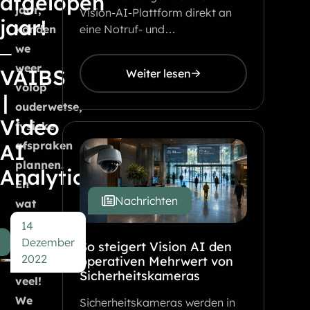
afgelopen
jaar,
Vision-AI-Plattform direkt an
jaar!
eine Notruf- und…
konden
–
we
weer
VAIBS
Weiter lesen
volop
|
ouderwetse,
Video
fysieke
afspraken
AI
plannen.
Analytics
En
Nachrichten
wat
waren
14
dat
Dezember
So steigert Vision AI den
2022
operativen Mehrwert von
er
Sicherheitskameras
veel!
We
Sicherheitskameras werden in