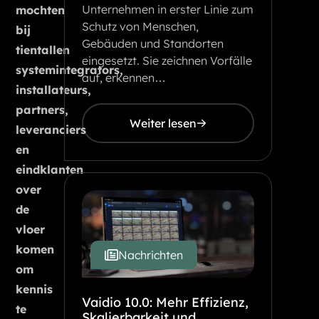
Unternehmen in erster Linie zum
mochten
Schutz von Menschen,
bij
Gebäuden und Standorten
tientallen
eingesetzt. Sie zeichnen Vorfälle
systemintegrators,
auf, erkennen…
installateurs,
partners,
Weiter lesen
leveranciers
en
eindklanten
over
de
vloer
komen
Nachrichten
om
kennis
Vaidio 10.0: Mehr Effizienz,
te
Skalierbarkeit und