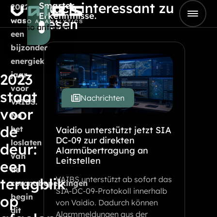
Auch interessant zu
Smarter
Skip to content
2022
Erkenntnisse.
Go to Home
was
lesen
Demo anfragen
een
bijzonder
energiek
jaar
2023
voor
staat
Nachrichten
VAIBS.
voor
Na
de
het
Vaidio unterstützt jetzt SIA
DC-09 zur direkten
loslaten
deur:
Alarmübertragung an
van
Leitstellen
een
de
VAIBS unterstützt ab sofort das
terugblik
coronabeperkingen
SIA-DC-09-Protokoll innerhalb
begin
op
von Vaidio. Dadurch können
dit
Alarmmeldungen aus der