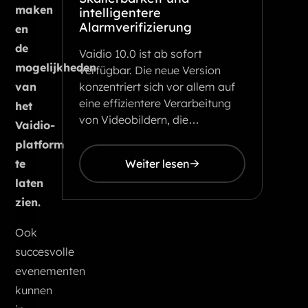
maken
intelligentere
Alarmverifizierung
en
de
Vaidio 10.0 ist ab sofort
mogelijkheden
verfügbar. Die neue Version
konzentriert sich vor allem auf
van
eine effizientere Verarbeitung
het
von Videobildern, die…
Vaidio-
platform
Weiter lesen
te
laten
zien.
Ook
succesvolle
evenementen
kunnen