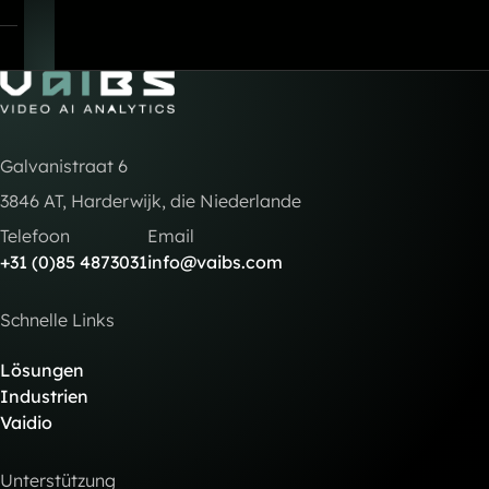
Go to Home
Galvanistraat 6
3846 AT, Harderwijk, die Niederlande
Telefoon
Email
+31 (0)85 4873031
info@vaibs.com
Schnelle Links
Lösungen
Industrien
Vaidio
Unterstützung